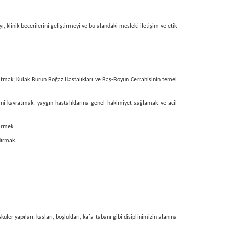
 klinik becerilerini geliştirmeyi ve bu alandaki mesleki iletişim ve etik
latmak; Kulak Burun Boğaz Hastalıkları ve Baş-Boyun Cerrahisinin temel
ini kavratmak, yaygın hastalıklarına genel hakimiyet sağlamak ve acil
tirmek.
dırmak.
üler yapıları, kasları, boşlukları, kafa tabanı gibi disiplinimizin alanına