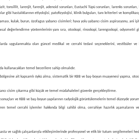
üzit, tonsillit, larenjit, farenjit, adenoid sorunları, Eustachi Tüpü sorunları, larenks sorunla
 gibi hastalıklarının etiyolojisi, patofizyolojisi, klinik bulguları, tanı kriterleri ve komplika
ması, kulak, burun, özofagus yabancı cisimleri; hava yolu yabancı cisim aspirasyonu, ani i
ısal değerlendirme yöntemlerinin yanı sıra, otoskopi, rinoskopi, larengoskopi, odyometri gi
lıklarda uygulanmakta olan güncel medikal ve cerrahi tedavi seçeneklerini, vestibüler ve i
da kullanacakları temel becerilere sahip olmalıdır.
ölgesine ait kapsamlı öykü alma, sistematik bir KBB ve baş-boyun muayenesi yapma, otosko
ncı cisim çıkarma gibi küçük ve temel müdahaleleri güvenle gerçekleştirme.
 sonuçları ve KBB ve baş-boyun yapılarının radyolojik görüntülemelerin temel düzeyde yor
iren temel cerrahi işlemler hakkında bilgi sahibi olma, cerrahiye hazırlık aşamalarını 
asta ve sağlık çalışanlarıyla etkileşimlerinde profesyonel ve etik bir tutum sergilemeleri he