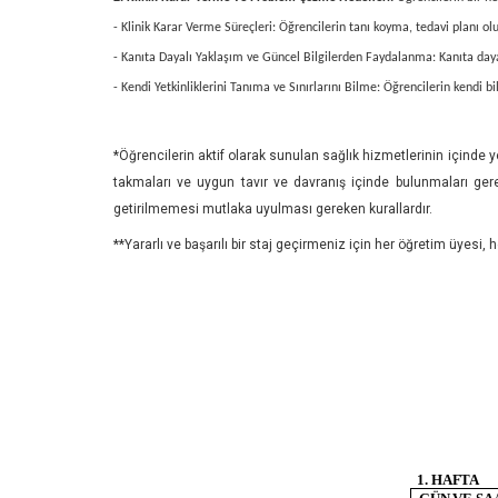
- Klinik Karar Verme Süreçleri: Öğrencilerin tanı koyma, tedavi planı ol
- Kanıta Dayalı Yaklaşım ve Güncel Bilgilerden Faydalanma: Kanıta dayalı
- Kendi Yetkinliklerini Tanıma ve Sınırlarını Bilme: Öğrencilerin kendi b
*Öğrencilerin aktif olarak sunulan sağlık hizmetlerinin içinde y
takmaları ve uygun tavır ve davranış içinde bulunmaları gere
getirilmemesi mutlaka uyulması gereken kurallardır.
**Yararlı ve başarılı bir staj geçirmeniz için her öğretim üyesi,
1.
HAFTA