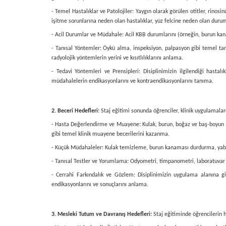
- Temel Hastalıklar ve Patolojiler: Yaygın olarak görülen otitler, rinosin
işitme sorunlarına neden olan hastalıklar, yüz felcine neden olan durumlar
- Acil Durumlar ve Müdahale: Acil KBB durumlarını (örneğin, burun kana
- Tanısal Yöntemler: Öykü alma, inspeksiyon, palpasyon gibi temel tan
radyolojik yöntemlerin yerini ve kısıtlılıklarını anlama.
- Tedavi Yöntemleri ve Prensipleri: Disiplinimizin ilgilendiği hasta
müdahalelerin endikasyonlarını ve kontraendikasyonlarını tanıma.
2. Beceri Hedefleri:
Staj eğitimi sonunda öğrenciler, klinik uygulamalar
- Hasta Değerlendirme ve Muayene: Kulak, burun, boğaz ve baş-boyun b
gibi temel klinik muayene becerilerini kazanma.
- Küçük Müdahaleler: Kulak temizleme, burun kanaması durdurma, yaba
- Tanısal Testler ve Yorumlama: Odyometri, timpanometri, laboratuvar
- Cerrahi Farkındalık ve Gözlem: Disiplinimizin uygulama alanına g
endikasyonlarını ve sonuçlarını anlama.
3. Mesleki Tutum ve Davranış Hedefleri:
Staj eğitiminde öğrencilerin h