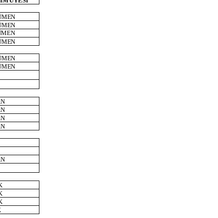
İM
ÜYESİ
ÜMEN
ÜMEN
ÜMEN
ÜMEN
ÜMEN
ÜMEN
AN
AN
AN
AN
AN
K
K
K
K