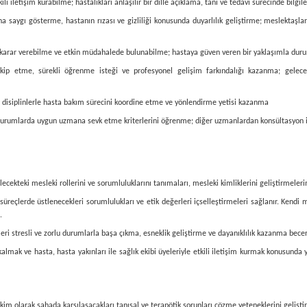
kili iletişim kurabilme; hastalıkları anlaşılır bir dille açıklama, tanı ve tedavi sürecinde bil
a saygı gösterme, hastanın rızası ve gizliliği konusunda duyarlılık geliştirme; meslektaş
la karar verebilme ve etkin müdahalede bulunabilme; hastaya güven veren bir yaklaşımla du
kip etme, sürekli öğrenme isteği ve profesyonel gelişim farkındalığı kazanma; gelecek
diğer disiplinlerle hasta bakım sürecini koordine etme ve yönlendirme yetisi kazanma
n durumlarda uygun uzmana sevk etme kriterlerini öğrenme; diğer uzmanlardan konsültasyon 
lecekteki mesleki rollerini ve sorumluluklarını tanımaları, mesleki kimliklerini geliştirmele
üreçlerde üstlenecekleri sorumlulukları ve etik değerleri içselleştirmeleri sağlanır. Kendi 
.
kleri stresli ve zorlu durumlarla başa çıkma, esneklik geliştirme ve dayanıklılık kazanma bece
ı kalmak ve hasta, hasta yakınları ile sağlık ekibi üyeleriyle etkili iletişim kurmak konusun
kim olarak sahada karşılaşacakları tanısal ve terapötik sorunları çözme yeteneklerini gelişti