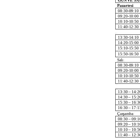
GÜN
VE
SA
Pazartesi
08:30-
09:10
09:20-
10:00
10:10-
10:50
11:40-
12:30
13:30-
14:10
14:20-
15:00
15:10-
15:50
15:50-
16:50
Salı
08:30-
09:10
09:20-
10:00
10:10-
10:50
11:40-
12:30
13:30
–
14:2
14:30
–
15:2
15:30
–
16:3
16:30
–
17:1
Çarşamba
08:30
–
09:1
09:20
–
10:1
10:10
–
10:5
11:40
–
12:3