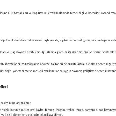
lerine KBB hastalıkları ve Baş-Boyun Cerrahisi alanında temel bilgi ve becerileri kazandırmayı,
lık gelen ilk dört dönemden sonra başlayan staj eğitiminin ne olduğunu, nasıl olduğunu an
arı ve Baş-Boyun Cerrahisinin ilgi alanına giren hastalıklarının tanı ve tedavi yöntemler
rahi ihtiyaçlarını, psikososyal ve çevresel faktörleri de dikkate alarak ele alma becerisi geliş
ini doğru yönetebilme ve mesleki etik kurallarına uygun davranış geliştirme becerisi kazan
fleri
 hakim olmaları beklenir.
ulak, burun, sinüsler, oral kavite, farenks, larenks, trakea, tiroid, paratiroid, baş-boyun vask
 ve ilişkili sistemlerle etkileşimini açıklayabilmek.