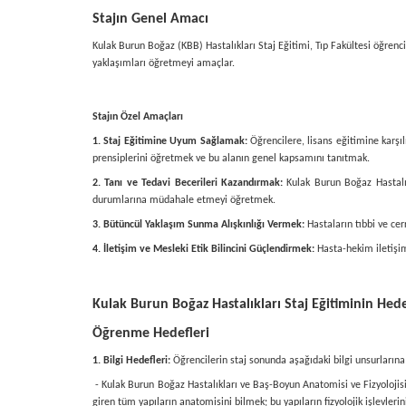
Stajın Genel Amacı
Kulak Burun Boğaz (KBB) Hastalıkları Staj Eğitimi, Tıp Fakültesi öğrenci
yaklaşımları öğretmeyi amaçlar.
Stajın Özel Amaçları
1. Staj Eğitimine Uyum Sağlamak:
Öğrencilere, lisans eğitimine karşı
prensiplerini öğretmek ve bu alanın genel kapsamını tanıtmak.
2. Tanı ve Tedavi Becerileri Kazandırmak:
Kulak Burun Boğaz Hastalıkl
durumlarına müdahale etmeyi öğretmek.
3. Bütüncül Yaklaşım Sunma Alışkınlığı Vermek:
Hastaların tıbbi ve cer
4. İletişim ve Mesleki Etik Bilincini Güçlendirmek:
Hasta-hekim iletişim
Kulak Burun Boğaz Hastalıkları Staj Eğitiminin Hede
Öğrenme Hedefleri
1. Bilgi Hedefleri:
Öğrencilerin staj sonunda aşağıdaki bilgi unsurlarına
- Kulak Burun Boğaz Hastalıkları ve Baş-Boyun Anatomisi ve Fizyolojisi: K
giren tüm yapıların anatomisini bilmek; bu yapıların fizyolojik işlevlerini