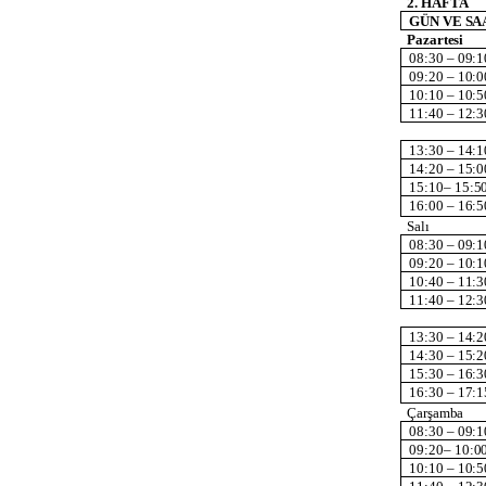
2.
HAFTA
GÜN
VE
SA
Pazartesi
08:30
–
09:1
09:20
–
10:0
10:10
–
10:5
11:40
–
12:3
13:30
–
14:1
14:20
–
15:0
15:10–
15:5
16:00
–
16:5
Salı
08:30
–
09:1
09:20
–
10:1
10:40
–
11:3
11:40
–
12:3
13:30
–
14:2
14:30
–
15:2
15:30
–
16:3
16:30
–
17:1
Çarşamba
08:30
–
09:1
09:20–
10:0
10:10
–
10:5