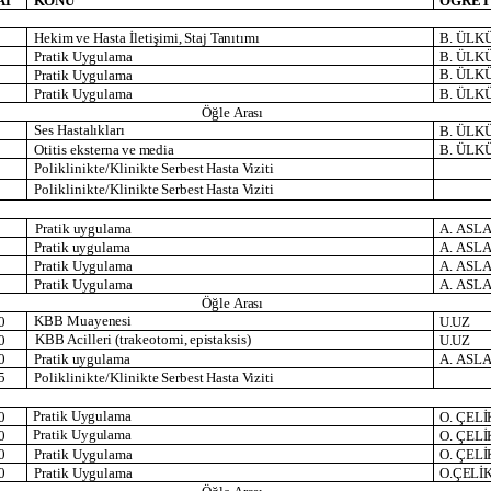
AT
KONU
ÖĞRET
Hekim
ve
Hasta
İletişimi,
Staj
Tanıtımı
B.
ÜLK
Pratik
Uygulama
B.
ÜLK
B.
ÜLK
Pratik
Uygulama
Pratik
Uygulama
B.
ÜLK
Öğle
Arası
Ses
Hastalıkları
B.
ÜLK
Otitis
eksterna
ve
media
B.
ÜLK
Poliklinikte/Klinikte
Serbest
Hasta
Viziti
Poliklinikte/Klinikte
Serbest
Hasta
Viziti
Pratik
uygulama
A.
ASL
Pratik
uygulama
A.
ASL
Pratik
Uygulama
A.
ASL
Pratik
Uygulama
A.
ASL
Öğle
Arası
KBB
Muayenesi
0
U.UZ
KBB
Acilleri
(trakeotomi,
epistaksis)
0
U.UZ
0
Pratik
uygulama
A.
ASL
5
Poliklinikte/Klinikte
Serbest
Hasta
Viziti
Pratik
Uygulama
0
O.
ÇELİ
Pratik
Uygulama
0
O.
ÇELİ
0
Pratik
Uygulama
O.
ÇELİ
0
Pratik
Uygulama
O.ÇELİ