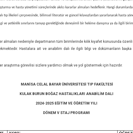
uşturma ve hasta yönetimi süreçlerinde akılcı kararlar almaları hedeflenir. Hangi durumlarda 
 tıp ilkeleri çerçevesinde, bilimsel literatür ve güncel kılavuzlardan yararlanarak hasta yön
ilgi ve yetkinlik sınırlarını tanıyıp gerektiğinde deneyimli bir hekime danışma ya da ilgili bi
er almaları nedeniyle departmanın tüm birimlerinde kılık kıyafet konusunda özenli v
kmektedir. Hastalara ait ve anabilim dalı ile ilgili bilgi ve dokümanların başk
 her araştırma görevlisi sizlere yardımcı olmak ve yol göstermek için hazırdır.
MANİSA CELAL BAYAR ÜNİVERSİTESİ TIP FAKÜLTESİ
KULAK BURUN BOĞAZ HASTALIKLARI ANABİLİM DALI
2024-2025 EĞİTİM VE ÖĞRETİM YILI
DÖNEM V STAJ PROGRAMI