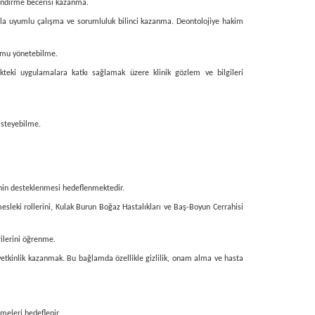
gilendirme becerisi kazanma.
larla uyumlu çalışma ve sorumluluk bilinci kazanma. Deontolojiye hakim
rumu yönetebilme.
teki uygulamalara katkı sağlamak üzere klinik gözlem ve bilgileri
isteyebilme.
rinin desteklenmesi hedeflenmektedir.
mesleki rollerini, Kulak Burun Boğaz Hastalıkları ve Baş-Boyun Cerrahisi
rilerini öğrenme.
da yetkinlik kazanmak. Bu bağlamda özellikle gizlilik, onam alma ve hasta
rmeleri hedeflenir.