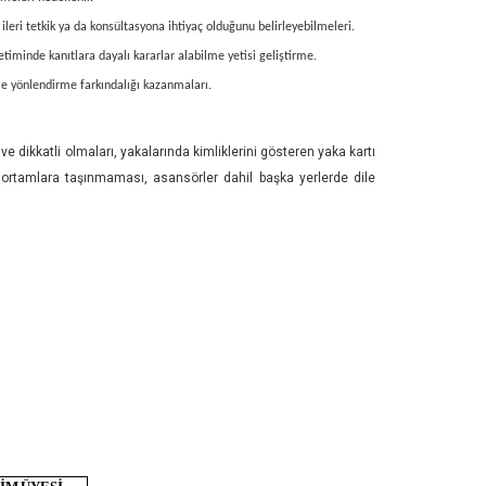
ileri tetkik ya da konsültasyona ihtiyaç olduğunu belirleyebilmeleri.
etiminde kanıtlara dayalı kararlar alabilme yetisi geliştirme.
rime yönlendirme farkındalığı kazanmaları.
e dikkatli olmaları, yakalarında kimliklerini gösteren yaka kartı
a ortamlara taşınmaması, asansörler dahil başka yerlerde dile