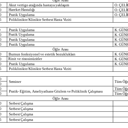
Öğle
Arası
0
Akut
vertigo
atağında
hastaya
yaklaşım
O.
ÇELİ
Hareket
Hastalığı
0
O.
ÇELİ
0
Pratik
Uygulama
O.
ÇELİ
5
Poliklinikte/Klinikte
Serbest
Hasta
Viziti
0
Pratik
Uygulama
K.
GÜN
Pratik
Uygulama
0
K.
GÜN
0
Pratik
Uygulama
K.
GÜN
0
Pratik
Uygulama
K.
GÜN
Öğle
Arası
0
Burnun
fonksiyonel
ve
estetik
bozuklukları
K.
GÜN
Rinit
ve
rinosinüzitler
0
K.
GÜN
0
Pratik
Uygulama
K.
GÜN
5
Poliklinikte/Klinikte
Serbest
Hasta
Viziti
0
Seminer
Tüm
Öğr
0
0
Tüm
Öğr
Pratik-
Eğitim,
Ameliyathane
Gözlem
ve
Poliklinik
Çalışması
0
Tüm
Öğr
Öğle
Arası
0
Serbest
Çalışma
0
Serbest
Çalışma
0
Serbest
Çalışma
5
Serbest
Çalışma