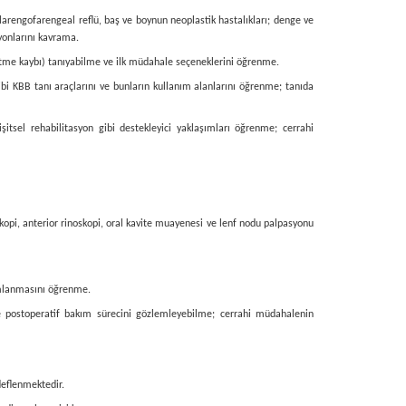
rı, larengofarengeal reflü, baş ve boynun neoplastik hastalıkları; denge ve
syonlarını kavrama.
şitme kaybı) tanıyabilme ve ilk müdahale seçeneklerini öğrenme.
bi KBB tanı araçlarını ve bunların kullanım alanlarını öğrenme; tanıda
şitsel rehabilitasyon gibi destekleyici yaklaşımları öğrenme; cerrahi
pi, anterior rinoskopi, oral kavite muayenesi ve lenf nodu palpasyonu
umlanmasını öğrenme.
ve postoperatif bakım sürecini gözlemleyebilme; cerrahi müdahalenin
deflenmektedir.