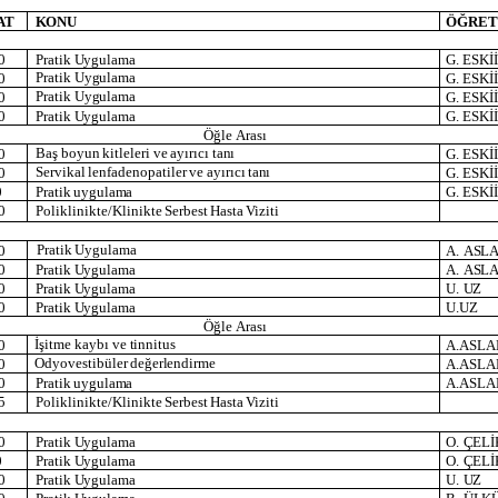
AT
KONU
ÖĞRET
0
Pratik
Uygulama
G.
ESKİ
Pratik
Uygulama
0
G.
ESKİ
Pratik
Uygulama
0
G.
ESKİ
0
Pratik
Uygulama
G.
ESKİ
Öğle
Arası
Baş
boyun
kitleleri
ve
ayırıcı
tanı
0
G.
ESKİ
Servikal
lenfadenopatiler
ve
ayırıcı
tanı
0
G.
ESKİ
0
Pratik
uygulama
G.
ESKİ
0
Poliklinikte/Klinikte
Serbest
Hasta
Viziti
Pratik
Uygulama
0
A.
ASL
0
Pratik
Uygulama
A.
ASL
0
Pratik
Uygulama
U.
UZ
0
Pratik
Uygulama
U.UZ
Öğle
Arası
İşitme
kaybı
ve
tinnitus
0
A.ASLA
Odyovestibüler
değerlendirme
0
A.ASLA
0
Pratik
uygulama
A.ASLA
5
Poliklinikte/Klinikte
Serbest
Hasta
Viziti
0
Pratik
Uygulama
O.
ÇELİ
0
Pratik
Uygulama
O.
ÇELİ
0
Pratik
Uygulama
U.
UZ