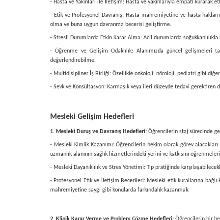
- Hasta ve Yakınları ile İletişim: Hasta ve yakınlarıyla empati kurarak et
- Etik ve Profesyonel Davranış: Hasta mahremiyetine ve hasta hakların
olma ve buna uygun davranma becerisi geliştirme.
- Stresli Durumlarda Etkin Karar Alma: Acil durumlarda soğukkanlılık
- Öğrenme ve Gelişim Odaklılık: Alanımızda güncel gelişmeleri ta
değerlendirebilme.
- Multidisipliner İş Birliği: Özellikle onkoloji, nöroloji, pediatri gibi 
- Sevk ve Konsültasyon: Karmaşık veya ileri düzeyde tedavi gerektire
Mesleki Gelişim Hedefleri
1. Mesleki Duruş ve Davranış Hedefleri:
Öğrencilerin staj sürecinde ge
- Mesleki Kimlik Kazanımı: Öğrencilerin hekim olarak görev alacakları s
uzmanlık alanının sağlık hizmetlerindeki yerini ve katkısını öğrenmeleri
- Mesleki Dayanıklılık ve Stres Yönetimi: Tıp pratiğinde karşılaşabilece
- Profesyonel Etik ve İletişim Becerileri: Mesleki etik kurallarına bağl
mahremiyetine saygı gibi konularda farkındalık kazanmak.
2. Klinik Karar Verme ve Problem Çözme Hedefleri:
Öğrencilerin bir he