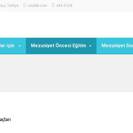
sa, Türkiye
cbukbb.com
444 4 228
ar için
Mezuniyet Öncesi Eğitim
Mezuniyet Son
açları